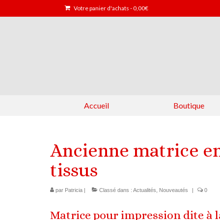
Votre panier d'achats
-
0,00
€
Accueil
Boutique
Ancienne matrice en
tissus
par
Patricia
|
Classé dans :
Actualités
,
Nouveautés
|
0
Matrice pour impression dite à 