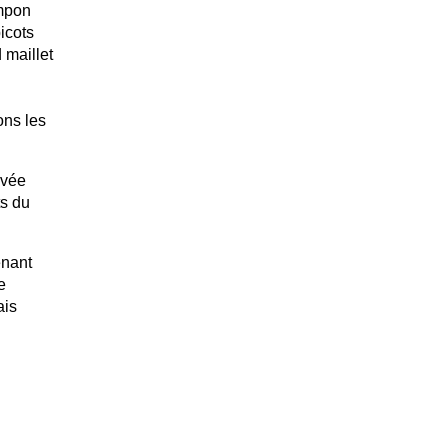
ampon
icots
 maillet
ons les
evée
ts du
enant
e
ais