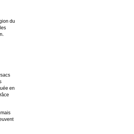
égion du
les
n.
rsacs
s
iquée en
grâce
 mais
peuvent