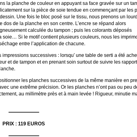
nons la planche de couleur en appuyant sa face gravée sur un t
élicatement sur la pièce de soie tendue en commençant par les p
u dessin. Une fois le bloc posé sur le tissu, nous prenons un lourd
e dos de la planche en son centre. L’encre se répand alors
oigneusement calculée du tampon ; puis les colorants déposés
la soie… Si le motif contient plusieurs couleurs, nous les imprim
séchage entre l’application de chacune.
es impressions successives : lorsqu’ une table de serti a été ach
r et de tampon et en prenant soin surtout de suivre les rappor
planche.
 positionner les planches successives de la même manière en pr
avec une extrême précision. Or les planches n’ont pas ou peu d
tement, au millimètre près et à main levée ! Rigueur, minutie m
PRIX : 119 EUROS