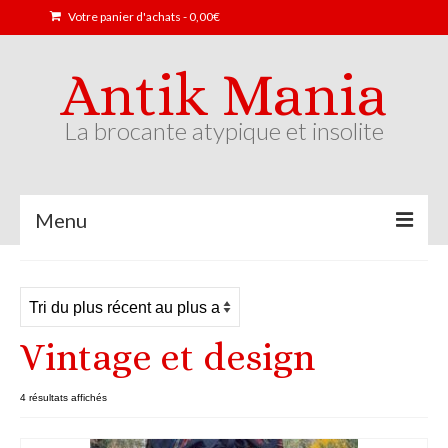
Votre panier d'achats
-
0,00
€
Antik Mania
La brocante atypique et insolite
Menu
Accueil
Boutique
Vintage et design
Art déco / Art nouveau
Art populaire
Trié
4 résultats affichés
du
Collections
plus